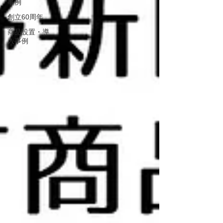
事例
創立60周年
商品設置・導
入事例