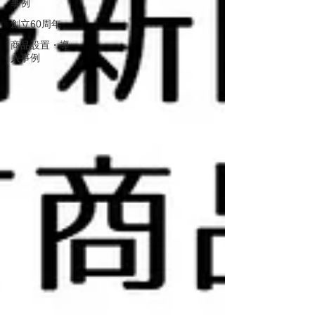
事例
創立60周年
商品設置・導
入事例