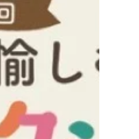
栃木県宇都宮市川向町1-23 JR宇都宮駅ビ
ルPASEO 2F「とちぎグランマルシェ」内
営業時間：8:00～21:00 *** 栃木県鹿沼市茂
呂2467-2 TEL 0289（64）5838 FAX
0289（65）0238 Mail
info@masubuchi.co.jp Shop
https://masubuchi-kg.com/