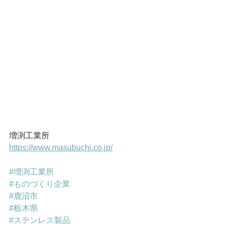
増渕工業所
https://www.masubuchi.co.jp/
#増渕工業所
#ものづくり企業
#鹿沼市
#栃木県
#ステンレス製品