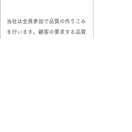
当社は全員参加で品質の作りこみ
を行います。​顧客の要求する品質
は、全社員が自分の持ち場に対し
責任を持って品質を保証いたしま
す。
ホーム
代表挨拶
お知らせ
経営理念
会社案内
事業内容
会社沿革
品質管理