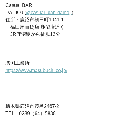
Casual BAR 
DAIHOJI(
@casual_bar_daihoji
) 
住所：鹿沼市朝日町1941-1
　福田屋百貨店 鹿沼店近く
　JR鹿沼駅から徒歩13分
---------------------
増渕工業所
https://www.masubuchi.co.jp/
------
栃木県鹿沼市茂呂2467-2
TEL　0289（64）5838
FAX　0289（65）0238
Mail　
info@masubuchi.co.jp