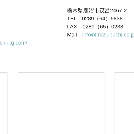
栃木県鹿沼市茂呂2467-2
TEL　0289（64）5838
FAX　0289（65）0238
Mail　
info@masubuchi.co.j
chi-kg.com/