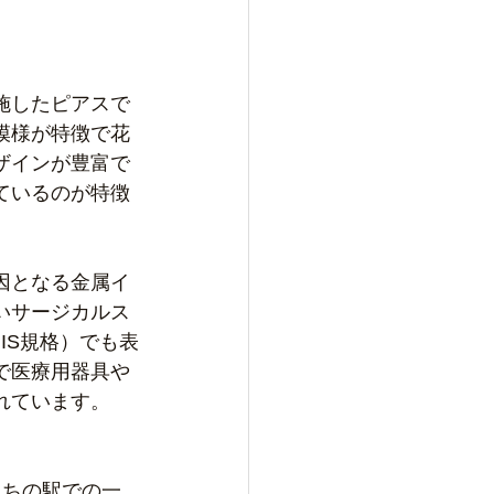
施したピアスで
模様が特徴で花
ザインが豊富で
ているのが特徴
因となる金属イ
﻿サージカルス
IS規格）でも表
で医療用器具や
れています。
まちの駅での一